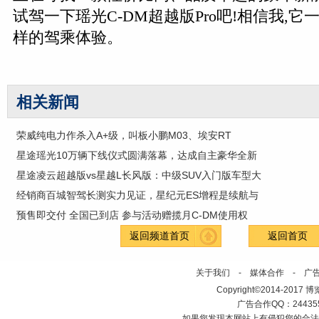
试驾一下瑶光C-DM超越版Pro吧!相信我,
样的驾乘体验。
相关新闻
荣威纯电力作杀入A+级，叫板小鹏M03、埃安RT
星途瑶光10万辆下线仪式圆满落幕，达成自主豪华全新
星途凌云超越版vs星越L长风版：中级SUV入门版车型大
经销商百城智驾长测实力见证，星纪元ES增程是续航与
预售即交付 全国已到店 参与活动赠揽月C-DM使用权
返回频道首页
返回首页
关于我们
-
媒体合作
-
广
Copyright©2014-2017 博览科
广告合作QQ：2443558
如果您发现本网站上有侵犯您的合法