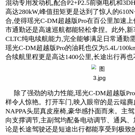
混动专用发动机,配合P2+P2.5前驱电机和3D
高达280kW,峰值扭矩更是达到了惊人的610
合,使得瑶光C-DM超越版Pro在百公里加速上
市通勤还是高速巡航都能轻松拿捏。此外,新车
CLTC纯电续航能力,完全能够满足日常通勤
瑶光C-DM超越版Pro的油耗也仅为5.4L/10
合续航里程更是高达1400公里,长途出行再
除了强劲的动力性能,瑶光C-DM超越版P
样令人惊艳。打开车门,映入眼帘的是云端麂
NAPPA头层真皮座椅,豪华感扑面而来。主驾
向支撑调节,主副驾均配备电动调节、通风、加
论是长途驾驶还是短途出行都能享受到极致的